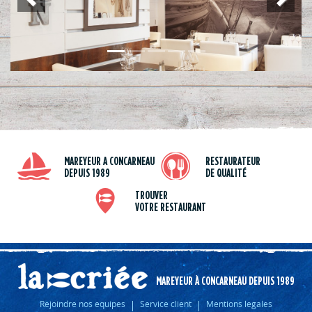
Précé
Suiva
dent
nt
MAREYEUR A CONCARNEAU
RESTAURATEUR
DEPUIS 1989
DE QUALITÉ
TROUVER
VOTRE RESTAURANT
MAREYEUR À CONCARNEAU DEPUIS 1989
Rejoindre nos equipes
Service client
Mentions legales