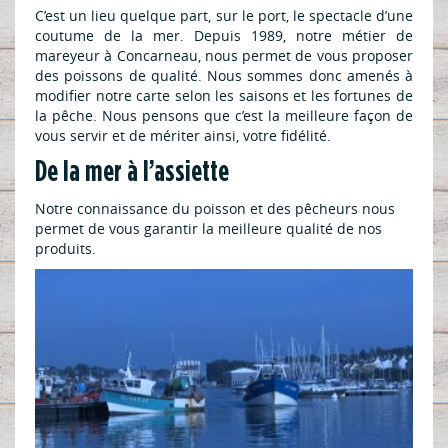
En ce moment
C’est un lieu quelque part, sur le port, le spectacle d’une
coutume de la mer. Depuis 1989, notre métier de
Carte
mareyeur à Concarneau, nous permet de vous proposer
des poissons de qualité. Nous sommes donc amenés à
Menus
modifier notre carte selon les saisons et les fortunes de
Les p’tits mousses
la pêche. Nous pensons que c’est la meilleure façon de
vous servir et de mériter ainsi, votre fidélité.
Vente à emporter
De la mer à l’assiette
NOS RESTAURANTS
Notre connaissance du poisson et des pêcheurs nous
permet de vous garantir la meilleure qualité de nos
Trouver votre restaurant
produits.
Nos Evénements
LA CRIÉE ET VOUS
La newsletter
Astuces Recettes
ENCYCLOPÉDIE DE LA MER