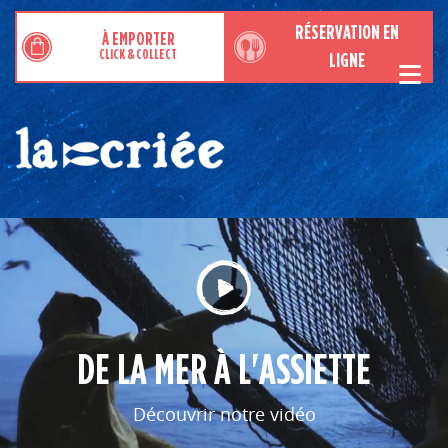
RÉSERVATION EN
À EMPORTER
CLICK & COLLECT
LIGNE
RESTAURANTS DE POISSONS MOULES ET FRUITS DE MER
DE LA MER À L’ASSIETTE
Qui sommes-nous ?
Notre métier de mareyeur
Notre savoir-faire de restaurateur
DE LA MER À L'ASSIETTE
Engagement qualité
Découvrir notre vidéo
CARTE ET MENUS