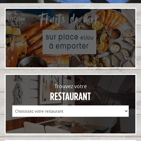
En ce moment
Carte
Menus
Les p’tits mousses
Vente à emporter
NOS RESTAURANTS
Trouver votre restaurant
Nos Evénements
Trouvez votre
RESTAURANT
LA CRIÉE ET VOUS
La newsletter
Astuces Recettes
ENCYCLOPÉDIE DE LA MER