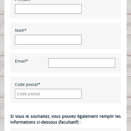
En ce moment
Carte
Menus
Nom*
Les p’tits mousses
Vente à emporter
NOS RESTAURANTS
Email*
Trouver votre restaurant
Nos Evénements
Code postal*
LA CRIÉE ET VOUS
La newsletter
Astuces Recettes
Si vous le souhaitez, vous pouvez également remplir les
informations ci-dessous (facultatif) :
ENCYCLOPÉDIE DE LA MER