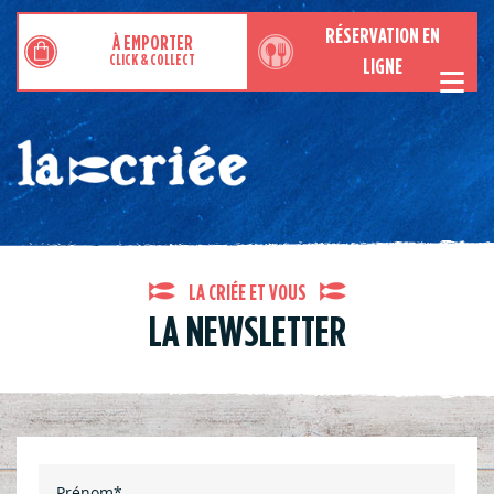
RÉSERVATION EN
À EMPORTER
CLICK & COLLECT
LIGNE
RESTAURANTS DE POISSONS MOULES ET FRUITS DE MER
DE LA MER À L’ASSIETTE
LA CRIÉE ET VOUS
Qui sommes-nous ?
LA NEWSLETTER
Notre métier de mareyeur
Notre savoir-faire de restaurateur
Engagement qualité
CARTE ET MENUS
Prénom*